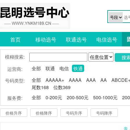
首页
移动选号
联通选号
电信选号
模糊搜索:
搜
全部
联通
电信
铁通
运营商:
全部
AAAAA+
AAAA
AAA
AA
ABCDE
号码类型:
尾数168
位数369
全部
0-200元
200-500元
500-1000元
20
服务费:
价格升序
价格降序
号码升序
号码降序
亲