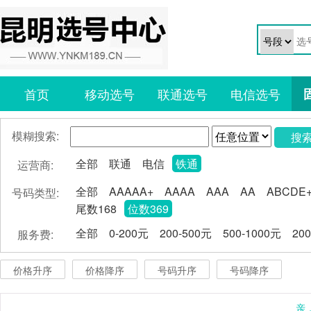
首页
移动选号
联通选号
电信选号
模糊搜索:
搜
全部
联通
电信
铁通
运营商:
全部
AAAAA+
AAAA
AAA
AA
ABCDE
号码类型:
尾数168
位数369
全部
0-200元
200-500元
500-1000元
20
服务费:
价格升序
价格降序
号码升序
号码降序
亲