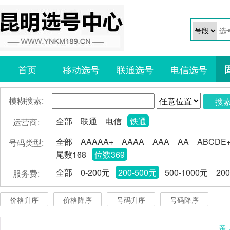
首页
移动选号
联通选号
电信选号
模糊搜索:
搜
全部
联通
电信
铁通
运营商:
全部
AAAAA+
AAAA
AAA
AA
ABCDE
号码类型:
尾数168
位数369
全部
0-200元
200-500元
500-1000元
20
服务费:
价格升序
价格降序
号码升序
号码降序
亲