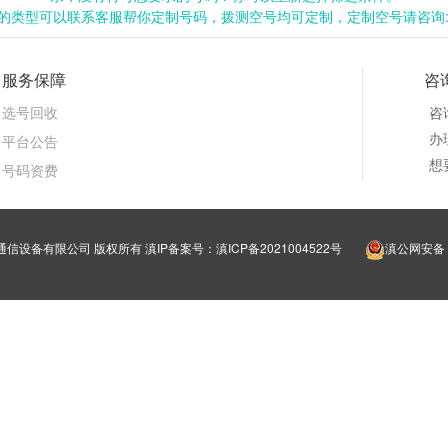
类型可以联系客服帮你定制号码，拨测空号均可定制，定制空号请咨询:199
服务保障
咨
选号回收
咨
办理
平台公告
想
号码资费
明靓号通信设备有限公司 版权所有
滇IP备案号：滇ICP备2021004522号
滇公网安备 5