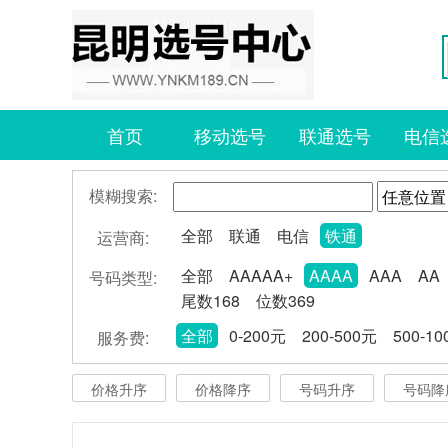
首页
移动选号
联通选号
电信
模糊搜索:
全部
联通
电信
铁通
运营商:
全部
AAAAA+
AAAA
AAA
AA
号码类型:
尾数168
位数369
全部
0-200元
200-500元
500-1
服务费:
价格升序
价格降序
号码升序
号码降