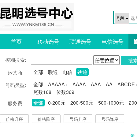
首页
移动选号
联通选号
电信选号
模糊搜索:
搜
全部
联通
电信
铁通
运营商:
全部
AAAAA+
AAAA
AAA
AA
ABCDE
号码类型:
尾数168
位数369
全部
0-200元
200-500元
500-1000元
20
服务费:
价格升序
价格降序
号码升序
号码降序
亲