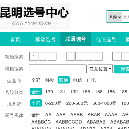
首页
移动选号
联通选号
电信选号
-
-
精确搜索:
模糊搜索:
搜
全部
移动
联通
电信
广电
运营商:
全部
130
131
132
155
156
186
185
号段分类:
全部
0-200元
200-500元
500-1000元
10
服务费:
全部
AA
AAA
AABB
ABAB
AAAB
AB
尾号规律:
AABBCC
AABBCCDD
ABABAB
ABABA
A*A*A*A*
*A*A*A*A
ABABB
ABBA
AAB