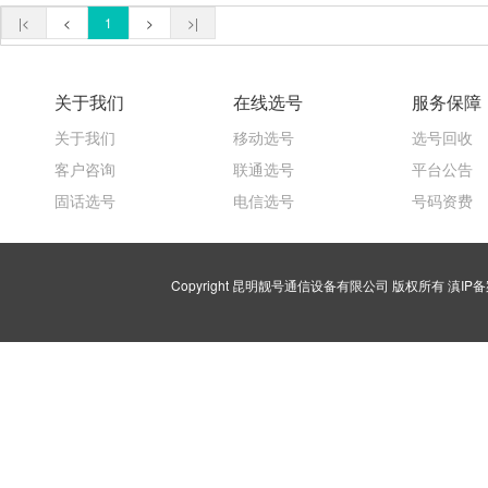
|<
<
1
>
>|
关于我们
在线选号
服务保障
关于我们
移动选号
选号回收
客户咨询
联通选号
平台公告
固话选号
电信选号
号码资费
Copyright 昆明靓号通信设备有限公司 版权所有
滇IP备