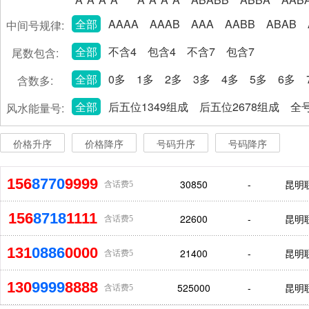
全部
AAAA
AAAB
AAA
AABB
ABAB
中间号规律:
全部
不含4
包含4
不含7
包含7
尾数包含:
全部
0多
1多
2多
3多
4多
5多
6多
含数多:
全部
后五位1349组成
后五位2678组成
全号
风水能量号:
价格升序
价格降序
号码升序
号码降序
156
8770
9999
30850
-
昆明
含话费5
156
8718
1111
22600
-
昆明
含话费5
131
0886
0000
21400
-
昆明
含话费5
130
9999
8888
525000
-
昆明
含话费5