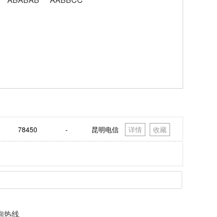
78450
-
昆明电信
详情
收藏
询热线