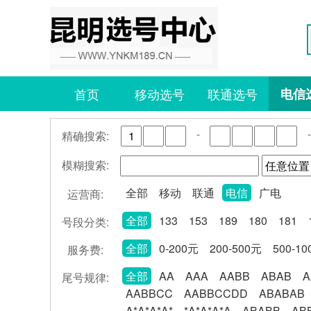
首页
移动选号
联通选号
电信
-
-
精确搜索:
模糊搜索:
全部
移动
联通
电信
广电
运营商:
全部
133
153
189
180
181
号段分类:
全部
0-200元
200-500元
500-1
服务费:
全部
AA
AAA
AABB
ABAB
A
尾号规律:
AABBCC
AABBCCDD
ABABAB
A*A*A*A*
*A*A*A*A
ABABB
AB