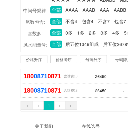
全部
AAAA
AAAB
AAA
AABB
中间号规律:
全部
不含4
包含4
不含7
包含7
尾数包含:
全部
0多
1多
2多
3多
4多
5
含数多:
全部
后五位1349组成
后五位267
风水能量号:
价格升序
价格降序
号码升序
号码降
180
0871
0871
26450
-
含话费13
180
0871
0871
26450
-
含话费13
|<
<
1
>
>|
关于我们
在线选号