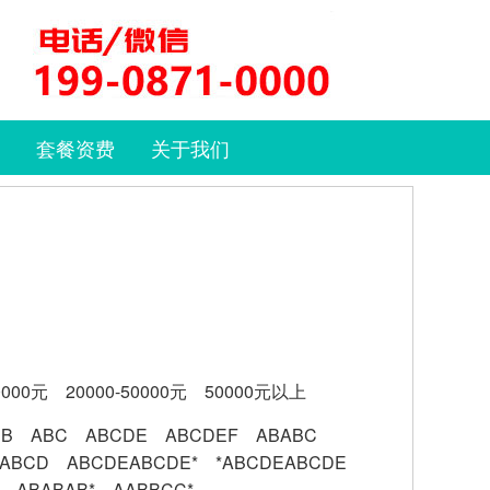
套餐资费
关于我们
0000元
20000-50000元
50000元以上
BB
ABC
ABCDE
ABCDEF
ABABC
ABCD
ABCDEABCDE*
*ABCDEABCDE
ABABAB*
AABBCC*