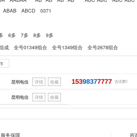
ABAB
ABCD
0371
多
6多
7多
8多
9多
8组成
全号01349组合
全号1349组合
全号2678组合
序
153
9837
7777
昆明电信
详情
收藏
含话费5
昆明电信
详情
收藏
服务保障
咨