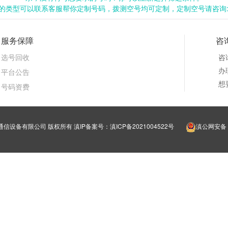
类型可以联系客服帮你定制号码，拨测空号均可定制，定制空号请咨询:199
服务保障
咨
选号回收
咨
办理
平台公告
想
号码资费
明靓号通信设备有限公司 版权所有
滇IP备案号：滇ICP备2021004522号
滇公网安备 5