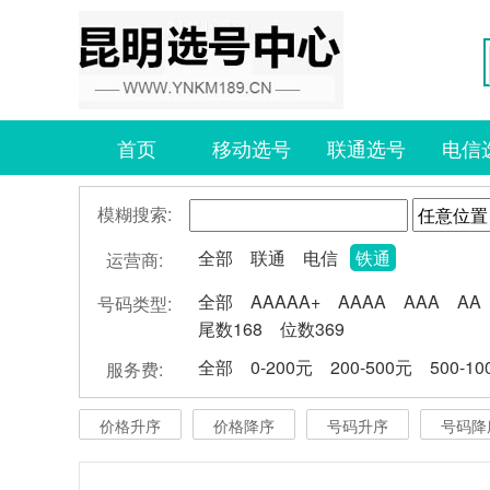
首页
移动选号
联通选号
电信
模糊搜索:
全部
联通
电信
铁通
运营商:
全部
AAAAA+
AAAA
AAA
AA
号码类型:
尾数168
位数369
全部
0-200元
200-500元
500-1
服务费:
价格升序
价格降序
号码升序
号码降