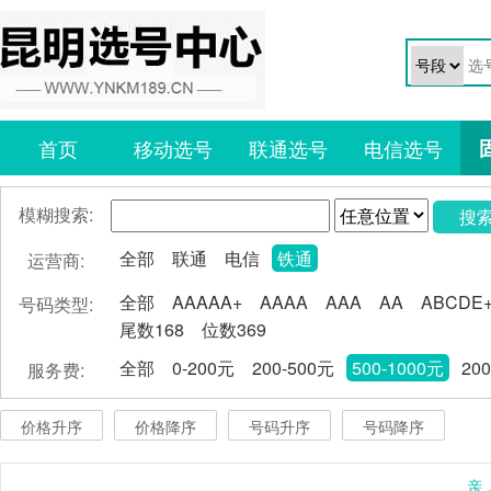
首页
移动选号
联通选号
电信选号
模糊搜索:
搜
全部
联通
电信
铁通
运营商:
全部
AAAAA+
AAAA
AAA
AA
ABCDE
号码类型:
尾数168
位数369
全部
0-200元
200-500元
500-1000元
20
服务费:
价格升序
价格降序
号码升序
号码降序
亲