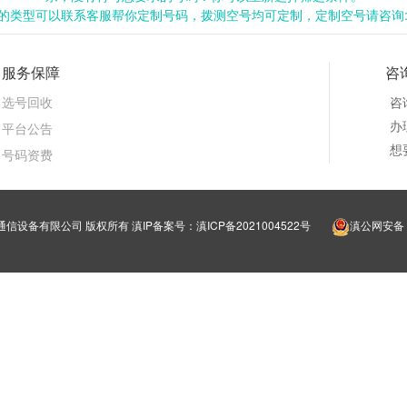
类型可以联系客服帮你定制号码，拨测空号均可定制，定制空号请咨询:199
服务保障
咨
选号回收
咨
办理
平台公告
想
号码资费
明靓号通信设备有限公司 版权所有
滇IP备案号：滇ICP备2021004522号
滇公网安备 5