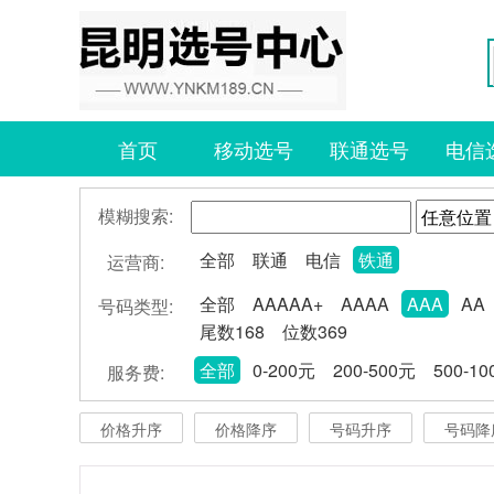
首页
移动选号
联通选号
电信
模糊搜索:
全部
联通
电信
铁通
运营商:
全部
AAAAA+
AAAA
AAA
AA
号码类型:
尾数168
位数369
全部
0-200元
200-500元
500-1
服务费:
价格升序
价格降序
号码升序
号码降