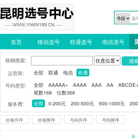
首页
移动选号
联通选号
电信选号
模糊搜索:
搜
全部
联通
电信
铁通
运营商:
全部
AAAAA+
AAAA
AAA
AA
ABCDE
号码类型:
尾数168
位数369
全部
0-200元
200-500元
500-1000元
20
服务费:
价格升序
价格降序
号码升序
号码降序
亲