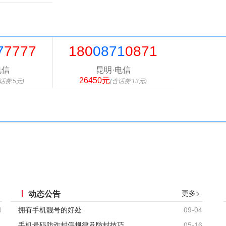
7
7777
180
0871
0871
电信
昆明·电信
26450元
话费:5元)
(含话费:13元)
动态公告
更多>
1
拥有手机靓号的好处
09-04
手机号码防诈封停规律及防封技巧...
05-16