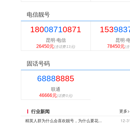
电信靓号
180
0871
0871
153
983
昆明·电信
昆明·
26450元
78450元
(含话费:13元)
(含
固话号码
6888
8885
联通
46666元
(话费:0元)
行业新闻
更多>
精英人群为什么会喜欢靓号，为什么要花...
12-3