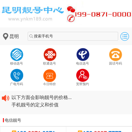
昆明
搜索手机号
移动选号
联通选号
电信选号
固话号码
拥有手机靓号的好处
手机号码防诈封停规律及防封技巧...
广电号码
今日特价
宽带预约
拥有手机靓号是怎样一种体验？...
以下方面会影响靓号的价格...
手机靓号的定义和价值
拥有手机靓号的好处
手机号码防诈封停规律及防封技巧...
电信靓号
拥有手机靓号是怎样一种体验？...