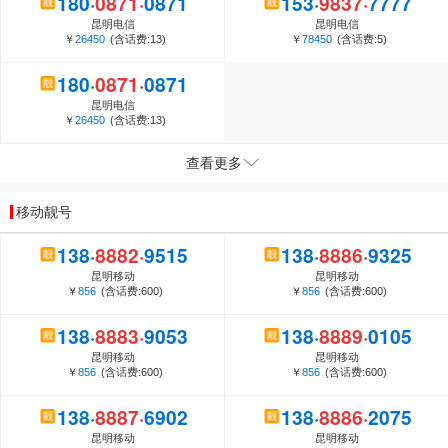
1
8
0
·
0
8
7
1
·
0
8
7
1
1
5
3
·
9
8
3
7
·
7
7
7
7
以下方面会影响靓号的价格...
昆明电信
昆明电信
手机靓号的定义和价值
￥
26450
(含话费:13)
￥
78450
(含话费:5)
1
8
0
·
0
8
7
1
·
0
8
7
1
昆明电信
￥
26450
(含话费:13)
查看更多
移动靓号
1
3
8
·
8
8
8
2
·
9
5
1
5
1
3
8
·
8
8
8
6
·
9
3
2
5
昆明移动
昆明移动
￥
856
(含话费:600)
￥
856
(含话费:600)
1
3
8
·
8
8
8
3
·
9
0
5
3
1
3
8
·
8
8
8
9
·
0
1
0
5
昆明移动
昆明移动
￥
856
(含话费:600)
￥
856
(含话费:600)
1
3
8
·
8
8
8
7
·
6
9
0
2
1
3
8
·
8
8
8
6
·
2
0
7
5
昆明移动
昆明移动